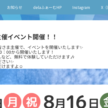
お知らせ
delaふぁーむHP
Instagram
X（
主催イベント開催！！
皆さま主催で、イベントを開催いたします✨
0：00から開催いたします！
など、無料で体験していただけます🎶
ださい✨
だけますよ☺